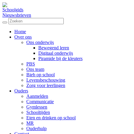
Schoolgids
Nieuwsbrieven
Home
Over ons
Ons onderwijs
Bewegend leren
Digitaal onderwijs
Piramide bij de kleuters
PBS
Ons team
Bieb op school
Levensbeschouwing
Zorg voor leerlingen
Ouders
Aanmelden
Communicatie
Gymlessen
Schooltijden
Eten en drinken op school
MR
Ouderhulp
Contact