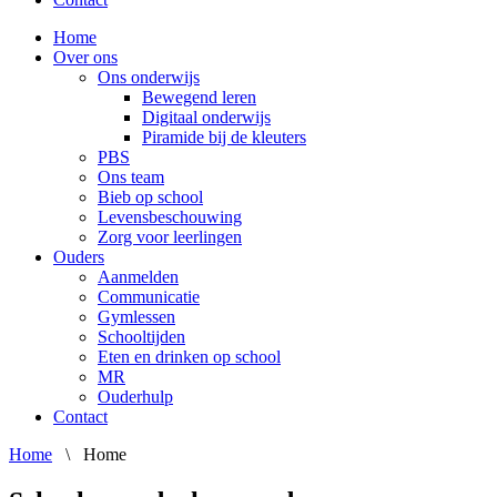
Home
Over ons
Ons onderwijs
Bewegend leren
Digitaal onderwijs
Piramide bij de kleuters
PBS
Ons team
Bieb op school
Levensbeschouwing
Zorg voor leerlingen
Ouders
Aanmelden
Communicatie
Gymlessen
Schooltijden
Eten en drinken op school
MR
Ouderhulp
Contact
Home
\
Home